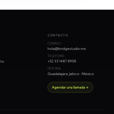
CONTACTO
CORREO
hola@bridgestudio.mx
TELÉFONO
+52 33 1487 8908
ito
OFICINA
Guadalajara, Jalisco · México
Agendar una llamada