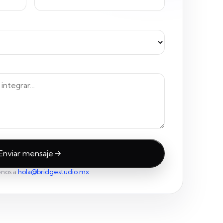
Enviar mensaje
enos a
hola@bridgestudio.mx