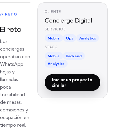
CLIENTE
// RETO
Concierge Digital
El reto
SERVICIOS
Mobile
Ops
Analytics
Los
STACK
concierges
operaban con
Mobile
Backend
WhatsApp,
Analytics
hojas y
llamadas:
Iniciar un proyecto
similar
poca
trazabilidad
de mesas,
comisiones y
ocupación en
tiempo real.