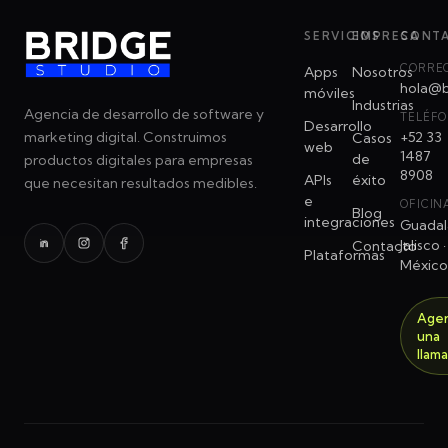
SERVICIOS
EMPRESA
CONT
CORRE
Apps
Nosotros
hola@b
móviles
Industrias
Agencia de desarrollo de software y
TELÉF
Desarrollo
+52 33
marketing digital. Construimos
Casos
web
1487
de
productos digitales para empresas
8908
APIs
éxito
que necesitan resultados medibles.
e
OFICIN
Blog
integraciones
Guadala
Jalisco ·
Contacto
Plataformas
México
Age
una
llam