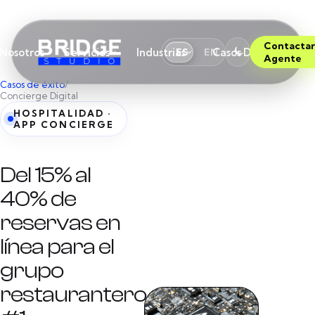
Contactar
Nosotros
Servicios
Industrias
Casos De Éxito
B
ES
EN
Agente
Casos de éxito
/
Concierge Digital
HOSPITALIDAD ·
APP CONCIERGE
Del 15% al
40% de
reservas en
línea para el
grupo
restaurantero