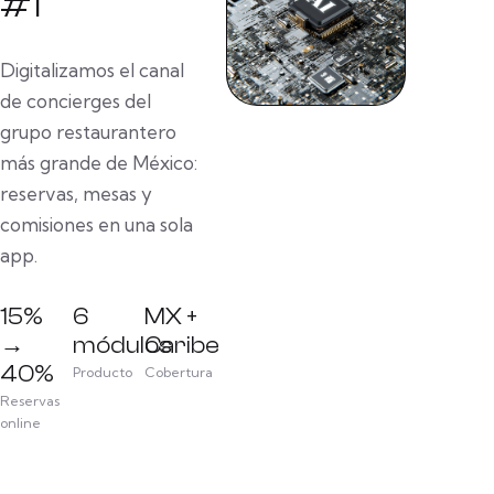
#1
Digitalizamos el canal
de concierges del
grupo restaurantero
más grande de México:
reservas, mesas y
comisiones en una sola
app.
15%
6
MX +
→
módulos
Caribe
40%
Producto
Cobertura
Reservas
online