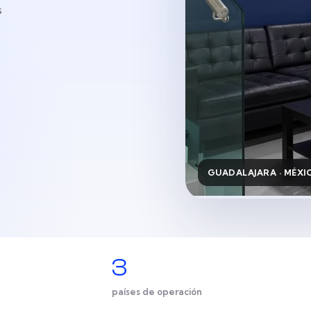
s
GUADALAJARA · MÉXI
3
países de operación