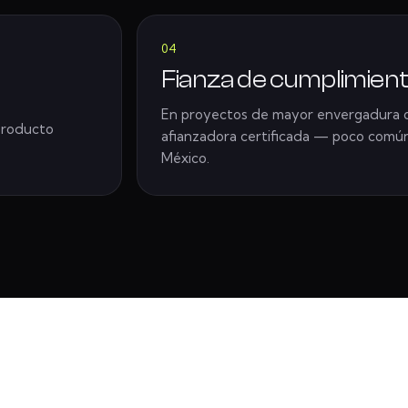
04
Fianza de cumplimien
En proyectos de mayor envergadura of
 producto
afianzadora certificada — poco común
México.