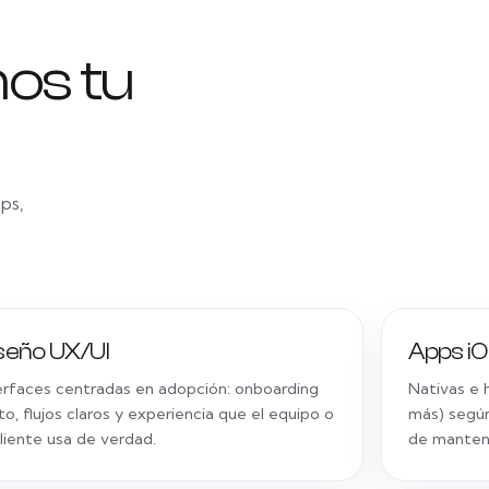
os tu
ps,
seño UX/UI
Apps iO
erfaces centradas en adopción: onboarding
Nativas e h
to, flujos claros y experiencia que el equipo o
más) segú
cliente usa de verdad.
de manten