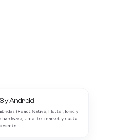
S y Android
íbridas (React Native, Flutter, Ionic y
n hardware, time-to-market y costo
imiento.