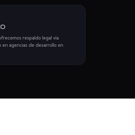
to
recemos respaldo legal vía
 en agencias de desarrollo en